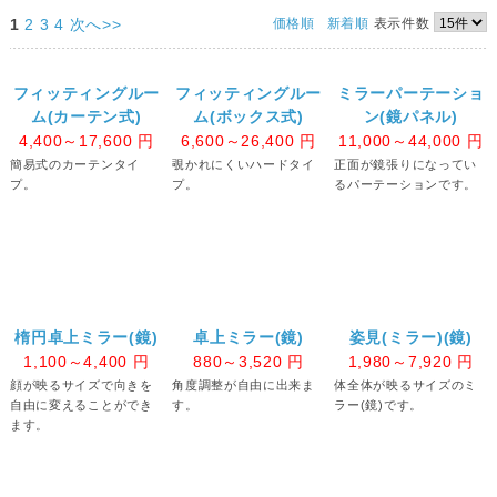
1
2
3
4
次へ>>
価格順
新着順
表示件数
フィッティングルー
フィッティングルー
ミラーパーテーショ
ム(カーテン式)
ム(ボックス式)
ン(鏡パネル)
4,400～17,600
円
6,600～26,400
円
11,000～44,000
円
簡易式のカーテンタイ
覗かれにくいハードタイ
正面が鏡張りになってい
プ。
プ。
るパーテーションです。
楕円卓上ミラー(鏡)
卓上ミラー(鏡)
姿見(ミラー)(鏡)
1,100～4,400
円
880～3,520
円
1,980～7,920
円
顔が映るサイズで向きを
角度調整が自由に出来ま
体全体が映るサイズのミ
自由に変えることができ
す。
ラー(鏡)です。
ます。