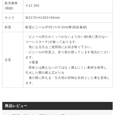
販売価格
￥12,350
(税抜)
サイズ
W1370×H1500+80mm
材質
軟質ビニール(PVC) t=0.3mm厚(防炎素材)
・ビニール同士がくっつかないよう白い粉(体に害のない
コーンスターチ)が振ってあります。
気になる方はご使用前にお拭き取り下さい。
・ビニールの性質上、折り痕が残ってします場合がござい
ます。
注意
※重要
防炎とは燃えないのではなく燃えにくい素材を使用し、
引火した際の燃え広がりを
最小限に抑える・引火性の抑制を目的とした事を意味し
ます。
商品レビュー